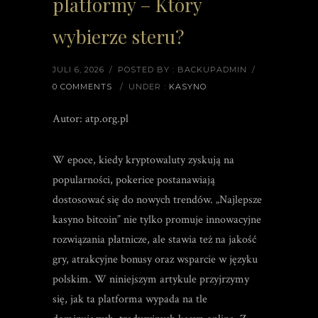
platformy – Który
wybierze steru?
JULI 6, 2026
/
POSTED BY : BACKUPADMIN
/
0 COMMENTS
/
UNDER :
KASYNO
Autor: atp.org.pl
W epoce, kiedy kryptowaluty zyskują na
popularności, pokerice postanawiają
dostosować się do nowych trendów. „Najlepsze
kasyno bitcoin” nie tylko promuje innowacyjne
rozwiązania płatnicze, ale stawia też na jakość
gry, atrakcyjne bonusy oraz wsparcie w języku
polskim. W niniejszym artykule przyjrzymy
się, jak ta platforma wypada na tle