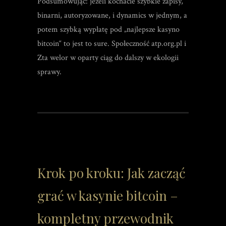
Podsumowując: jeżeli kochacie szybkie zapisy,
binarni, autoryzowane, i dynamics w jednym, a
potem szybką wypłatę pod „najlepsze kasyno
bitcoin“ to jest to sure. Społeczność atp.org.pl i
Zta welor w oparty ciąg do dalszy w ekologii
sprawy.
Krok po kroku: Jak zacząć
grać w kasynie bitcoin –
kompletny przewodnik