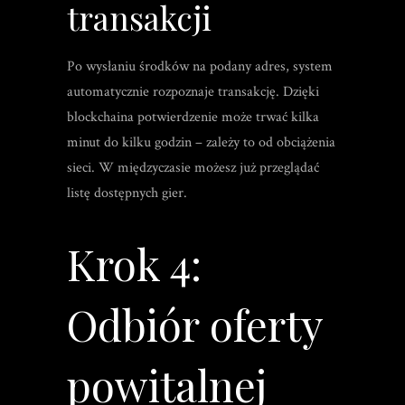
transakcji
Po wysłaniu środków na podany adres, system
automatycznie rozpoznaje transakcję. Dzięki
blockchaina potwierdzenie może trwać kilka
minut do kilku godzin – zależy to od obciążenia
sieci. W międzyczasie możesz już przeglądać
listę dostępnych gier.
Krok 4:
Odbiór oferty
powitalnej