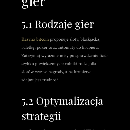
gier
5.1 Rodzaje gier
Kasyno bitcoin
proponuje sloty, blackjacka,
ruletkę, poker oraz automaty do krupiera.
Zatrzymaj wyrażone misy po sprawdzeniu liczb
szybko powiększonych: rolniki rodzią dla
slotów wyższe nagrody, a na krupierze
zdejmujesz trudność.
5.2 Optymalizacja
strategii