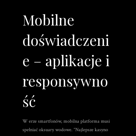
Mobilne
doświadczeni
e – aplikacje i
responsywno
ść
W erze smartfonów, mobilna platforma musi
spełniać oksuary wodowe. “Najlepsze kasyno