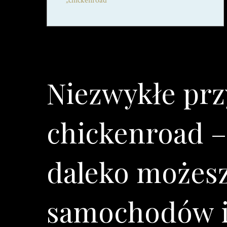
„chickenroad”
Niezwykłe prz
chickenroad –
daleko możesz
samochodów 