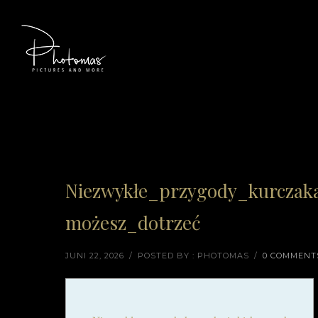
Niezwykłe_przygody_kurczak
możesz_dotrzeć
JUNI 22, 2026
/
POSTED BY : PHOTOMAS
/
0 COMMENT