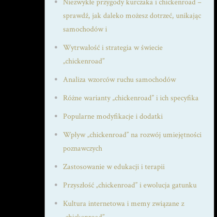
Niezwykłe przygody kurczaka i chickenroad –
sprawdź, jak daleko możesz dotrzeć, unikając
samochodów i
Wytrwałość i strategia w świecie
„chickenroad”
Analiza wzorców ruchu samochodów
Różne warianty „chickenroad” i ich specyfika
Popularne modyfikacje i dodatki
Wpływ „chickenroad” na rozwój umiejętności
poznawczych
Zastosowanie w edukacji i terapii
Przyszłość „chickenroad” i ewolucja gatunku
Kultura internetowa i memy związane z