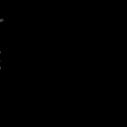
gi.
o
.
i