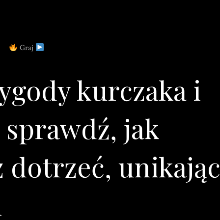
Graj
ygody kurczaka i
 sprawdź, jak
 dotrzeć, unikają
i