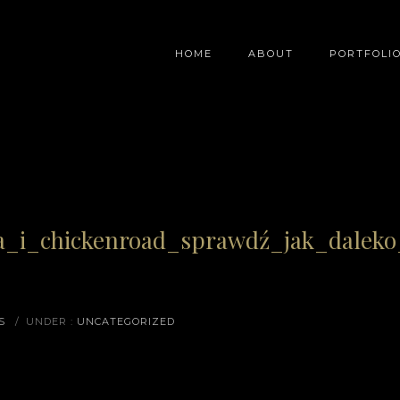
HOME
ABOUT
PORTFOLI
a_i_chickenroad_sprawdź_jak_daleko
S
/
UNDER :
UNCATEGORIZED