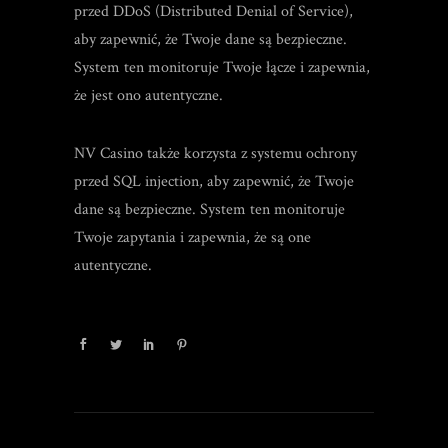
przed DDoS (Distributed Denial of Service),
aby zapewnić, że Twoje dane są bezpieczne.
System ten monitoruje Twoje łącze i zapewnia,
że jest ono autentyczne.
NV Casino także korzysta z systemu ochrony
przed SQL injection, aby zapewnić, że Twoje
dane są bezpieczne. System ten monitoruje
Twoje zapytania i zapewnia, że są one
autentyczne.