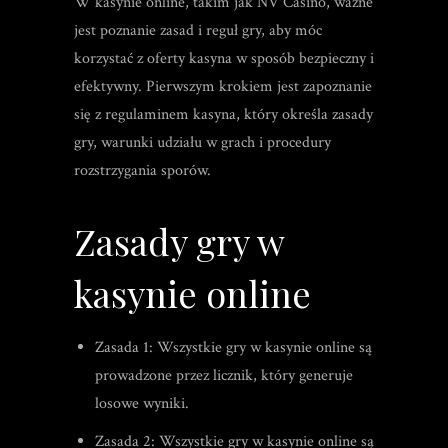
W kasynie online, takim jak NV Casino, ważne
jest poznanie zasad i reguł gry, aby móc
korzystać z oferty kasyna w sposób bezpieczny i
efektywny. Pierwszym krokiem jest zapoznanie
się z regulaminem kasyna, który określa zasady
gry, warunki udziału w grach i procedury
rozstrzygania sporów.
Zasady gry w
kasynie online
Zasada 1: Wszystkie gry w kasynie online są
prowadzone przez licznik, który generuje
losowe wyniki.
Zasada 2: Wszystkie gry w kasynie online są