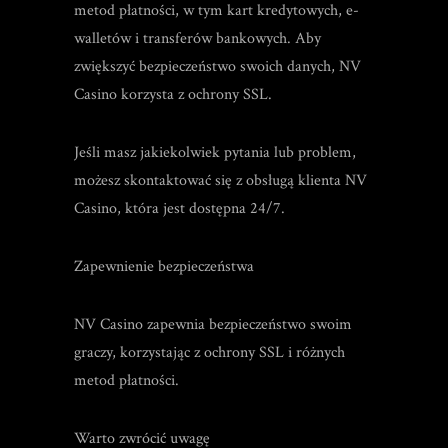
metod płatności, w tym kart kredytowych, e-
walletów i transferów bankowych. Aby
zwiększyć bezpieczeństwo swoich danych, NV
Casino korzysta z ochrony SSL.
Jeśli masz jakiekolwiek pytania lub problem,
możesz skontaktować się z obsługą klienta NV
Casino, która jest dostępna 24/7.
Zapewnienie bezpieczeństwa
NV Casino zapewnia bezpieczeństwo swoim
graczy, korzystając z ochrony SSL i różnych
metod płatności.
Warto zwrócić uwagę