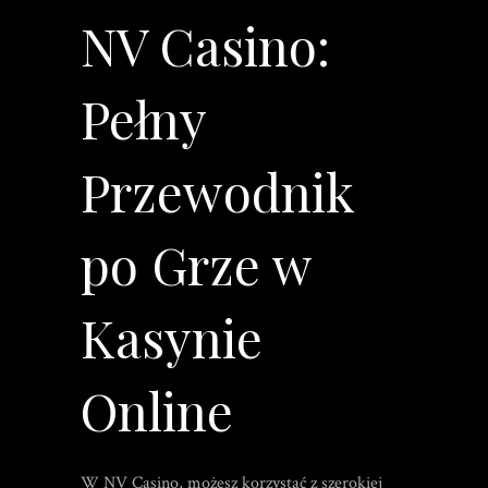
NV Casino:
Pełny
Przewodnik
po Grze w
Kasynie
Online
W NV Casino, możesz korzystać z szerokiej