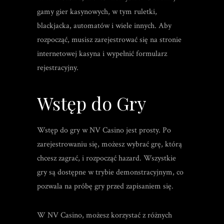
gamy gier kasynowych, w tym ruletki,
blackjacka, automatów i wiele innych. Aby
rozpocząć, musisz zarejestrować się na stronie
internetowej kasyna i wypełnić formularz
rejestracyjny.
Wstęp do Gry
Wstęp do gry w NV Casino jest prosty. Po
zarejestrowaniu się, możesz wybrać grę, którą
chcesz zagrać, i rozpocząć hazard. Wszystkie
gry są dostępne w trybie demonstracyjnym, co
pozwala na próbę gry przed zapisaniem się.
W NV Casino, możesz korzystać z różnych