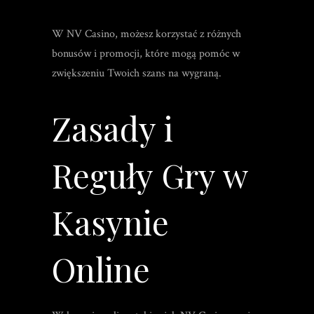
W NV Casino, możesz korzystać z różnych
bonusów i promocji, które mogą pomóc w
zwiększeniu Twoich szans na wygraną.
Zasady i
Reguły Gry w
Kasynie
Online