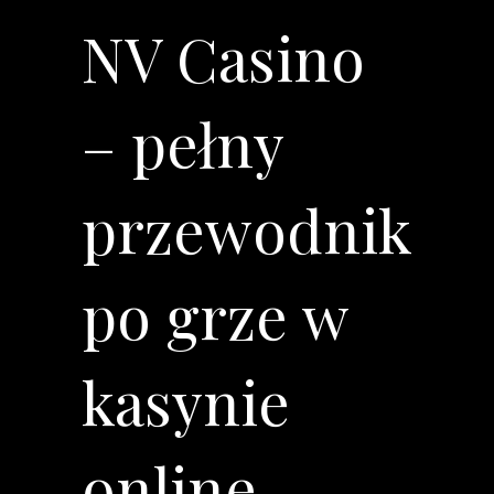
NV Casino
– pełny
przewodnik
po grze w
kasynie
online